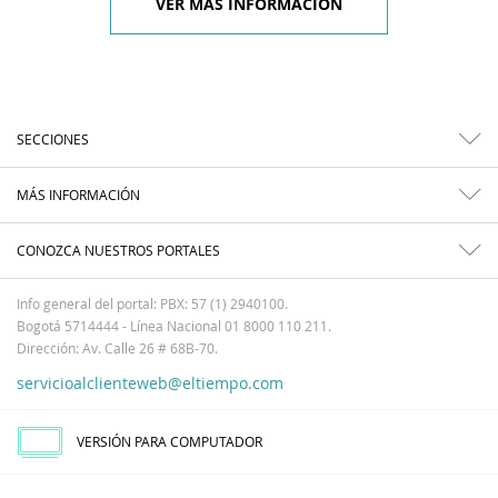
VER MÁS INFORMACIÓN
SECCIONES
MÁS INFORMACIÓN
CONOZCA NUESTROS PORTALES
Info general del portal: PBX: 57 (1) 2940100.
Bogotá 5714444 - Línea Nacional 01 8000 110 211.
Dirección: Av. Calle 26 # 68B-70.
servicioalclienteweb@eltiempo.com
VERSIÓN PARA COMPUTADOR