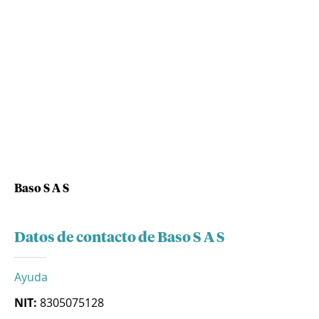
Baso S A S
Datos de contacto de Baso S A S
Ayuda
NIT:
8305075128