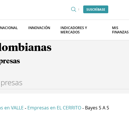
SUSCRÍBASE
RNACIONAL
INNOVACIÓN
INDICADORES Y
MIS
MERCADOS
FINANZAS
olombianas
presas
s en VALLE
Empresas en EL CERRITO
Bayes S A S
-
-