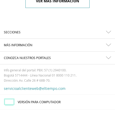
VER MÁS INFORMACIÓN
SECCIONES
MÁS INFORMACIÓN
CONOZCA NUESTROS PORTALES
Info general del portal: PBX: 57 (1) 2940100.
Bogotá 5714444 - Línea Nacional 01 8000 110 211.
Dirección: Av. Calle 26 # 68B-70.
servicioalclienteweb@eltiempo.com
VERSIÓN PARA COMPUTADOR