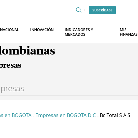
SUSCRÍBASE
RNACIONAL
INNOVACIÓN
INDICADORES Y
MIS
MERCADOS
FINANZAS
olombianas
presas
as en BOGOTA
Empresas en BOGOTA D C
Bc Total S A S
-
-