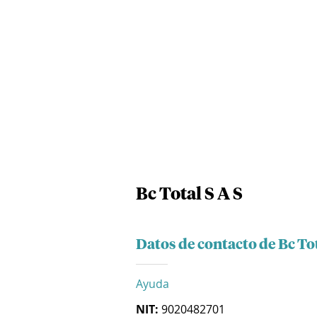
Bc Total S A S
Datos de contacto de Bc Tot
Ayuda
NIT:
9020482701