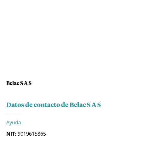
Bclac S A S
Datos de contacto de Bclac S A S
Ayuda
NIT:
9019615865