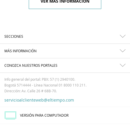
VER MÁS INFORMACIÓN
SECCIONES
MÁS INFORMACIÓN
CONOZCA NUESTROS PORTALES
Info general del portal: PBX: 57 (1) 2940100.
Bogotá 5714444 - Línea Nacional 01 8000 110 211.
Dirección: Av. Calle 26 # 68B-70.
servicioalclienteweb@eltiempo.com
VERSIÓN PARA COMPUTADOR