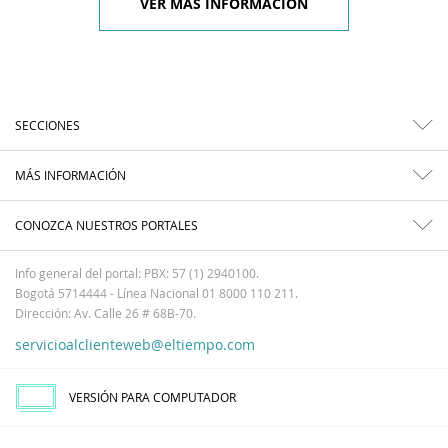
VER MÁS INFORMACIÓN
SECCIONES
MÁS INFORMACIÓN
CONOZCA NUESTROS PORTALES
Info general del portal: PBX: 57 (1) 2940100.
Bogotá 5714444 - Línea Nacional 01 8000 110 211.
Dirección: Av. Calle 26 # 68B-70.
servicioalclienteweb@eltiempo.com
VERSIÓN PARA COMPUTADOR