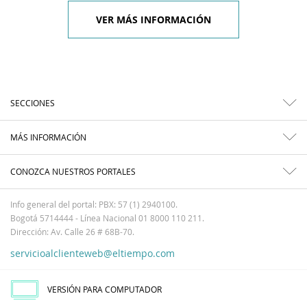
VER MÁS INFORMACIÓN
SECCIONES
MÁS INFORMACIÓN
CONOZCA NUESTROS PORTALES
Info general del portal: PBX: 57 (1) 2940100.
Bogotá 5714444 - Línea Nacional 01 8000 110 211.
Dirección: Av. Calle 26 # 68B-70.
servicioalclienteweb@eltiempo.com
VERSIÓN PARA COMPUTADOR