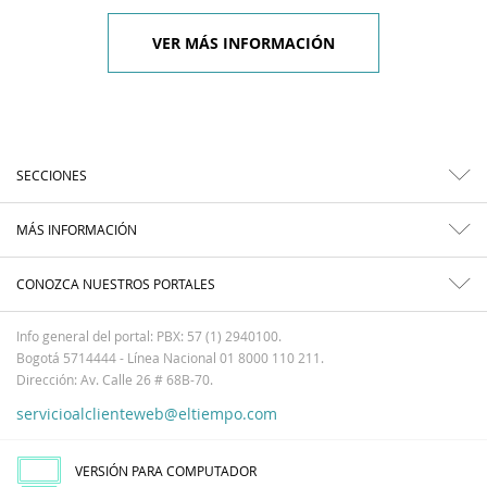
VER MÁS INFORMACIÓN
SECCIONES
MÁS INFORMACIÓN
CONOZCA NUESTROS PORTALES
Info general del portal: PBX: 57 (1) 2940100.
Bogotá 5714444 - Línea Nacional 01 8000 110 211.
Dirección: Av. Calle 26 # 68B-70.
servicioalclienteweb@eltiempo.com
VERSIÓN PARA COMPUTADOR