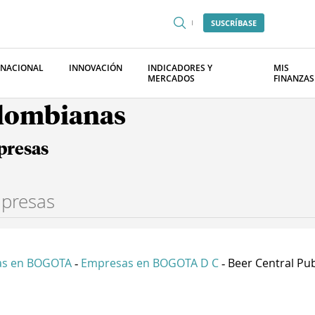
SUSCRÍBASE
RNACIONAL
INNOVACIÓN
INDICADORES Y
MIS
MERCADOS
FINANZAS
olombianas
presas
as en BOGOTA
Empresas en BOGOTA D C
Beer Central Pu
-
-