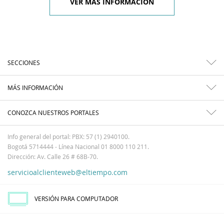
VER MÁS INFORMACIÓN
SECCIONES
MÁS INFORMACIÓN
CONOZCA NUESTROS PORTALES
Info general del portal: PBX: 57 (1) 2940100.
Bogotá 5714444 - Línea Nacional 01 8000 110 211.
Dirección: Av. Calle 26 # 68B-70.
servicioalclienteweb@eltiempo.com
VERSIÓN PARA COMPUTADOR