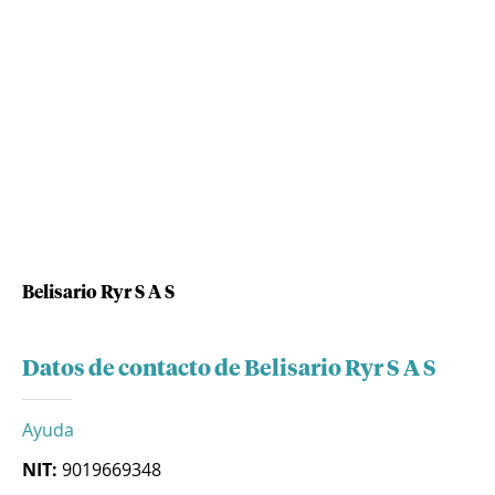
Belisario Ryr S A S
Datos de contacto de Belisario Ryr S A S
Ayuda
NIT:
9019669348