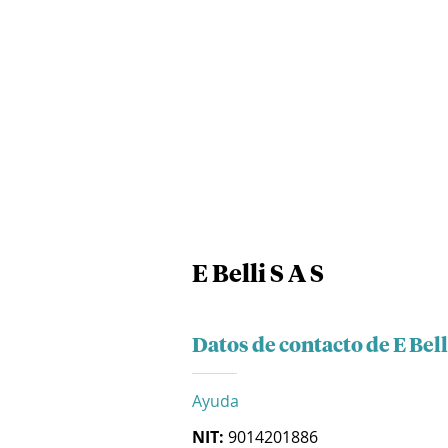
E Belli S A S
Datos de contacto de E Bell
Ayuda
NIT:
9014201886