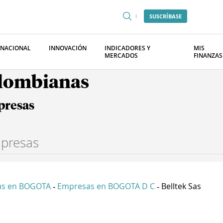
SUSCRÍBASE
RNACIONAL
INNOVACIÓN
INDICADORES Y
MIS
MERCADOS
FINANZAS
olombianas
presas
as en BOGOTA
Empresas en BOGOTA D C
Belltek Sas
-
-