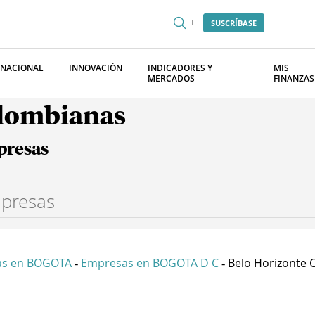
SUSCRÍBASE
RNACIONAL
INNOVACIÓN
INDICADORES Y
MIS
MERCADOS
FINANZAS
olombianas
presas
as en BOGOTA
Empresas en BOGOTA D C
Belo Horizonte C
-
-