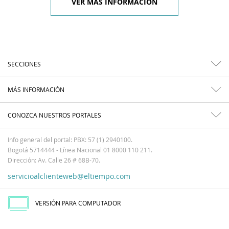
VER MÁS INFORMACIÓN
SECCIONES
MÁS INFORMACIÓN
CONOZCA NUESTROS PORTALES
Info general del portal: PBX: 57 (1) 2940100.
Bogotá 5714444 - Línea Nacional 01 8000 110 211.
Dirección: Av. Calle 26 # 68B-70.
servicioalclienteweb@eltiempo.com
VERSIÓN PARA COMPUTADOR