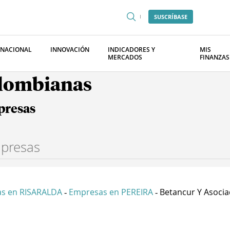
SUSCRÍBASE
RNACIONAL
INNOVACIÓN
INDICADORES Y
MIS
MERCADOS
FINANZAS
olombianas
presas
s en RISARALDA
Empresas en PEREIRA
Betancur Y Asociad
-
-