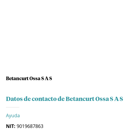
Betancurt Ossa S A S
Datos de contacto de Betancurt Ossa S A S
Ayuda
NIT:
9019687863