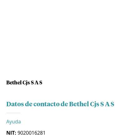
Bethel Cjs S A S
Datos de contacto de Bethel Cjs S A S
Ayuda
NIT:
9020016281