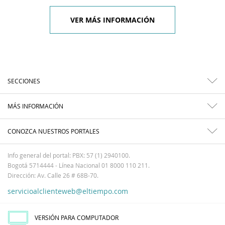
VER MÁS INFORMACIÓN
SECCIONES
MÁS INFORMACIÓN
CONOZCA NUESTROS PORTALES
Info general del portal: PBX: 57 (1) 2940100.
Bogotá 5714444 - Línea Nacional 01 8000 110 211.
Dirección: Av. Calle 26 # 68B-70.
servicioalclienteweb@eltiempo.com
VERSIÓN PARA COMPUTADOR