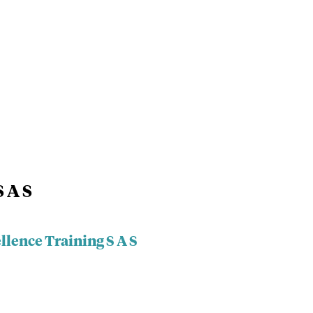
 A S
llence Training S A S