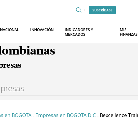
SUSCRÍBASE
RNACIONAL
INNOVACIÓN
INDICADORES Y
MIS
MERCADOS
FINANZAS
olombianas
presas
as en BOGOTA
Empresas en BOGOTA D C
Bexcellence Train
-
-