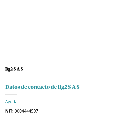
Bg2 S A S
Datos de contacto de Bg2 S A S
Ayuda
NIT:
9004444597