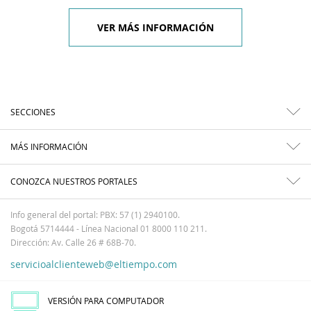
VER MÁS INFORMACIÓN
SECCIONES
MÁS INFORMACIÓN
CONOZCA NUESTROS PORTALES
Info general del portal: PBX: 57 (1) 2940100.
Bogotá 5714444 - Línea Nacional 01 8000 110 211.
Dirección: Av. Calle 26 # 68B-70.
servicioalclienteweb@eltiempo.com
VERSIÓN PARA COMPUTADOR