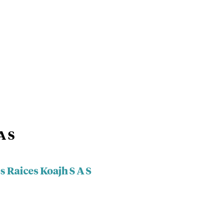
A S
s Raices Koajh S A S