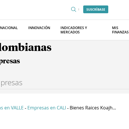
SUSCRÍBASE
RNACIONAL
INNOVACIÓN
INDICADORES Y
MIS
MERCADOS
FINANZAS
olombianas
presas
s en VALLE
Empresas en CALI
Bienes Raices Koajh...
-
-