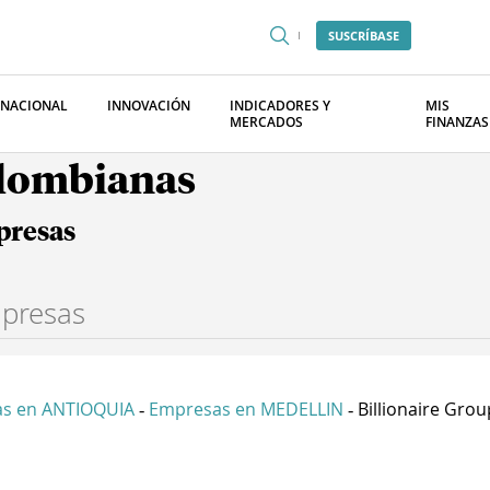
SUSCRÍBASE
RNACIONAL
INNOVACIÓN
INDICADORES Y
MIS
MERCADOS
FINANZAS
olombianas
presas
s en ANTIOQUIA
Empresas en MEDELLIN
Billionaire Group
-
-