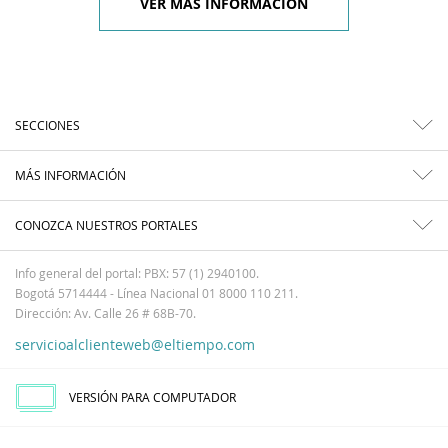
VER MÁS INFORMACIÓN
SECCIONES
MÁS INFORMACIÓN
CONOZCA NUESTROS PORTALES
Info general del portal: PBX: 57 (1) 2940100.
Bogotá 5714444 - Línea Nacional 01 8000 110 211.
Dirección: Av. Calle 26 # 68B-70.
servicioalclienteweb@eltiempo.com
VERSIÓN PARA COMPUTADOR