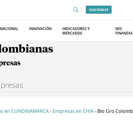
SUSCRÍBASE
RNACIONAL
INNOVACIÓN
INDICADORES Y
MIS
MERCADOS
FINANZAS
olombianas
presas
as en CUNDINAMARCA
Empresas en CHIA
Bio Gro Colomb
-
-