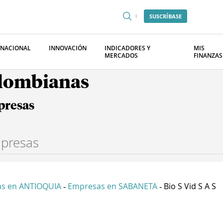
SUSCRÍBASE
RNACIONAL
INNOVACIÓN
INDICADORES Y
MIS
MERCADOS
FINANZAS
olombianas
presas
s en ANTIOQUIA
Empresas en SABANETA
Bio S Vid S A S
-
-