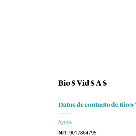
Bio S Vid S A S
Datos de contacto de Bio S 
Ayuda
NIT:
9017864795