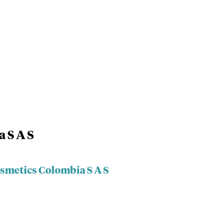
 S A S
osmetics Colombia S A S