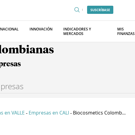
SUSCRÍBASE
RNACIONAL
INNOVACIÓN
INDICADORES Y
MIS
MERCADOS
FINANZAS
olombianas
presas
s en VALLE
Empresas en CALI
Biocosmetics Colomb...
-
-