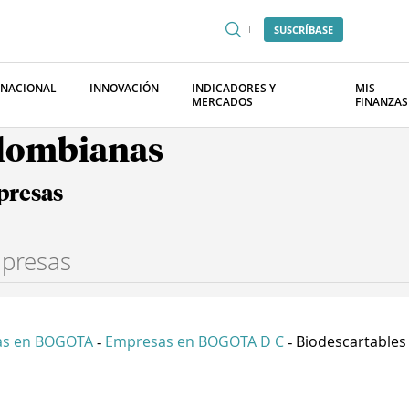
SUSCRÍBASE
RNACIONAL
INNOVACIÓN
INDICADORES Y
MIS
MERCADOS
FINANZAS
olombianas
presas
as en BOGOTA
Empresas en BOGOTA D C
Biodescartables E
-
-