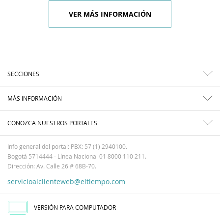
VER MÁS INFORMACIÓN
SECCIONES
MÁS INFORMACIÓN
CONOZCA NUESTROS PORTALES
Info general del portal: PBX: 57 (1) 2940100.
Bogotá 5714444 - Línea Nacional 01 8000 110 211.
Dirección: Av. Calle 26 # 68B-70.
servicioalclienteweb@eltiempo.com
VERSIÓN PARA COMPUTADOR