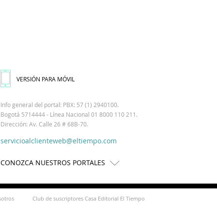
VERSIÓN PARA MÓVIL
Info general del portal: PBX: 57 (1) 2940100.
Bogotá 5714444 - Línea Nacional 01 8000 110 211.
Dirección: Av. Calle 26 # 68B-70.
servicioalclienteweb@eltiempo.com
CONOZCA NUESTROS PORTALES
sotros
Club de suscriptores Casa Editorial El Tiempo