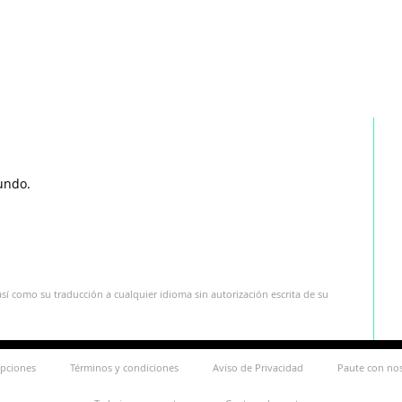
undo.
sí como su traducción a cualquier idioma sin autorización escrita de su
ipciones
Términos y condiciones
Aviso de Privacidad
Paute con no