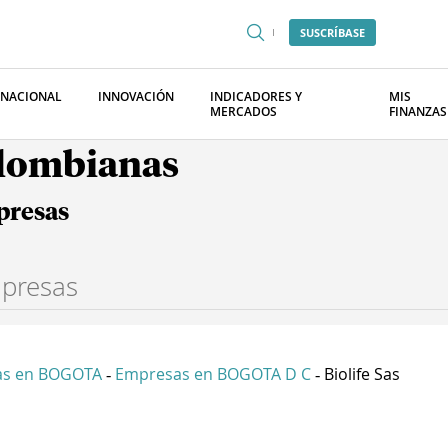
SUSCRÍBASE
RNACIONAL
INNOVACIÓN
INDICADORES Y
MIS
MERCADOS
FINANZAS
olombianas
presas
as en BOGOTA
Empresas en BOGOTA D C
Biolife Sas
-
-