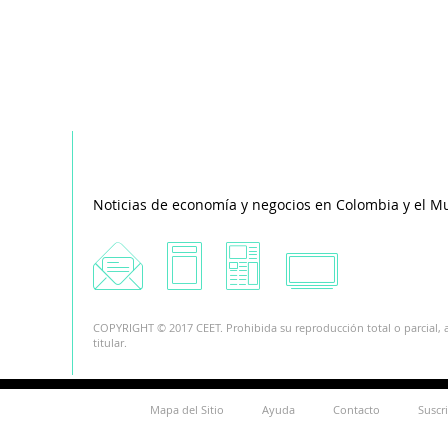
Noticias de economía y negocios en Colombia y el M
COPYRIGHT © 2017 CEET. Prohibida su reproducción total o parcial, a
titular.
Mapa del Sitio
Ayuda
Contacto
Suscr