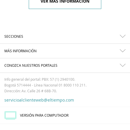
VER MÁS INFORMACIÓN
SECCIONES
MÁS INFORMACIÓN
CONOZCA NUESTROS PORTALES
Info general del portal: PBX: 57 (1) 2940100.
Bogotá 5714444 - Línea Nacional 01 8000 110 211.
Dirección: Av. Calle 26 # 68B-70.
servicioalclienteweb@eltiempo.com
VERSIÓN PARA COMPUTADOR