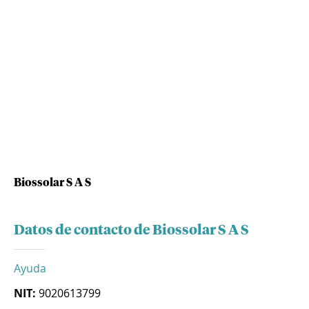
Biossolar S A S
Datos de contacto de Biossolar S A S
Ayuda
NIT:
9020613799