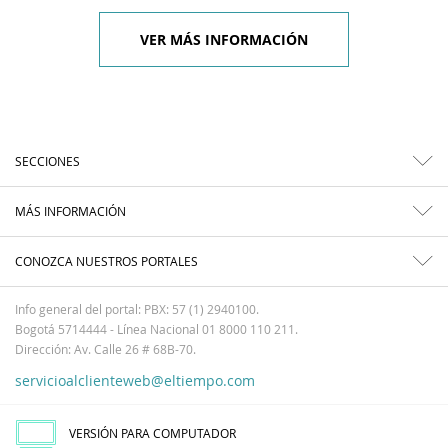
VER MÁS INFORMACIÓN
SECCIONES
MÁS INFORMACIÓN
CONOZCA NUESTROS PORTALES
Info general del portal: PBX: 57 (1) 2940100.
Bogotá 5714444 - Línea Nacional 01 8000 110 211.
Dirección: Av. Calle 26 # 68B-70.
servicioalclienteweb@eltiempo.com
VERSIÓN PARA COMPUTADOR