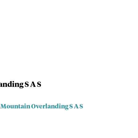
nding S A S
h Mountain Overlanding S A S