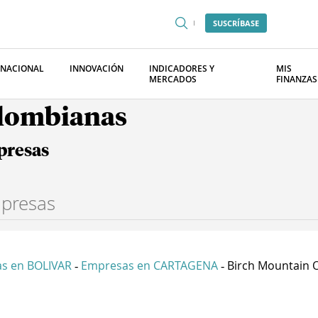
SUSCRÍBASE
RNACIONAL
INNOVACIÓN
INDICADORES Y
MIS
MERCADOS
FINANZAS
olombianas
presas
s en BOLIVAR
Empresas en CARTAGENA
Birch Mountain O
-
-