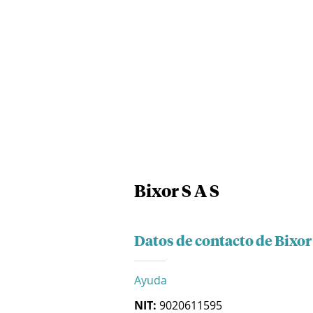
Bixor S A S
Datos de contacto de Bixor 
Ayuda
NIT:
9020611595