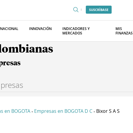
SUSCRÍBASE
RNACIONAL
INNOVACIÓN
INDICADORES Y
MIS
MERCADOS
FINANZAS
olombianas
presas
as en BOGOTA
Empresas en BOGOTA D C
Bixor S A S
-
-