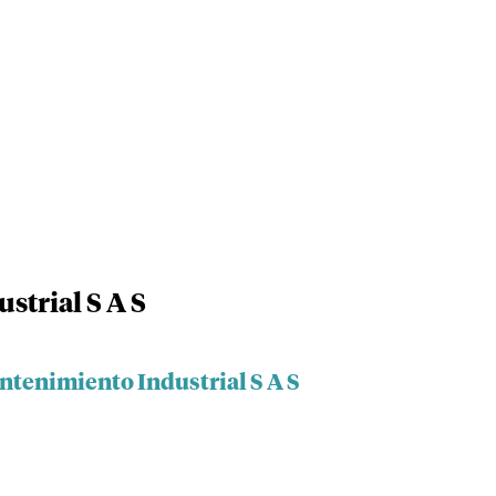
strial S A S
ntenimiento Industrial S A S