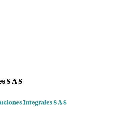
s S A S
uciones Integrales S A S