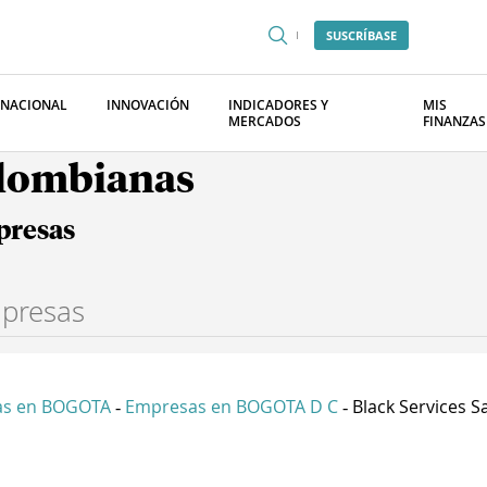
SUSCRÍBASE
RNACIONAL
INNOVACIÓN
INDICADORES Y
MIS
MERCADOS
FINANZAS
olombianas
presas
as en BOGOTA
Empresas en BOGOTA D C
Black Services S
-
-