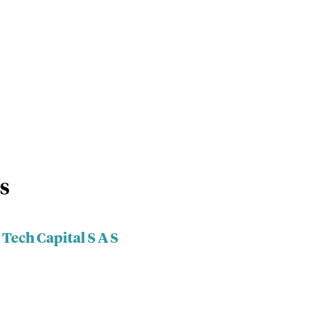
 S
 Tech Capital S A S