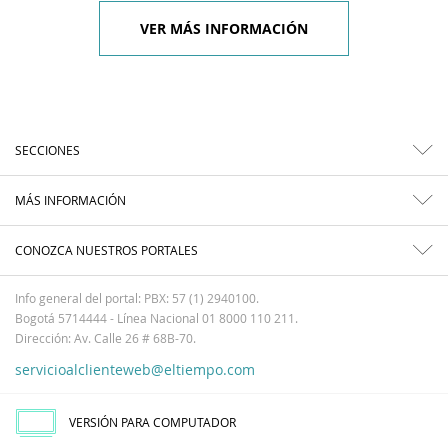
VER MÁS INFORMACIÓN
SECCIONES
MÁS INFORMACIÓN
CONOZCA NUESTROS PORTALES
Info general del portal: PBX: 57 (1) 2940100.
Bogotá 5714444 - Línea Nacional 01 8000 110 211.
Dirección: Av. Calle 26 # 68B-70.
servicioalclienteweb@eltiempo.com
VERSIÓN PARA COMPUTADOR