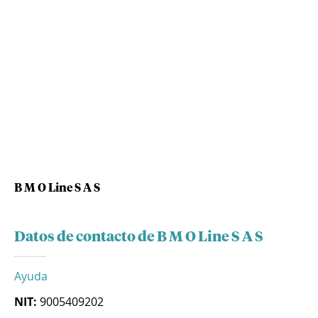
B M O Line S A S
Datos de contacto de B M O Line S A S
Ayuda
NIT:
9005409202