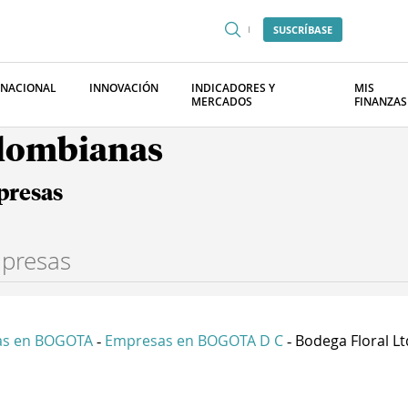
SUSCRÍBASE
RNACIONAL
INNOVACIÓN
INDICADORES Y
MIS
MERCADOS
FINANZAS
olombianas
presas
as en BOGOTA
Empresas en BOGOTA D C
Bodega Floral L
-
-