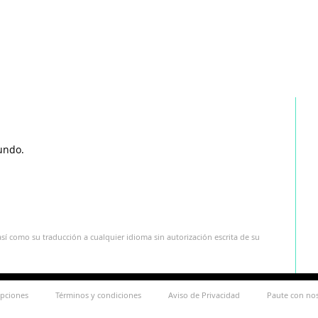
undo.
sí como su traducción a cualquier idioma sin autorización escrita de su
ipciones
Términos y condiciones
Aviso de Privacidad
Paute con no