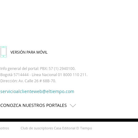
VERSIÓN PARA MÓVIL
Info general del portal: PBX: 57 (1) 2940100.
Bogotá 5714444 - Línea Nacional 01 8000 110 211.
Dirección: Av. Calle 26 # 68B-70.
servicioalclienteweb@eltiempo.com
CONOZCA NUESTROS PORTALES
sotros
Club de suscriptores Casa Editorial El Tiempo