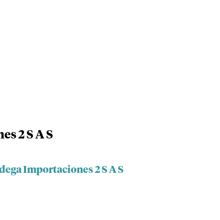
es 2 S A S
dega Importaciones 2 S A S