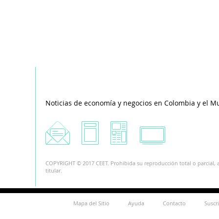
Noticias de economía y negocios en Colombia y el M
COPYRIGHT © 2017 CEET. Prohibida su reproducción total o parcial, a
titular.
Mapa del Sitio
Ayuda
Contacto
Suscr