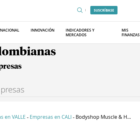
SUSCRÍBASE
RNACIONAL
INNOVACIÓN
INDICADORES Y
MIS
MERCADOS
FINANZAS
olombianas
presas
s en VALLE
Empresas en CALI
Bodyshop Muscle & H...
-
-