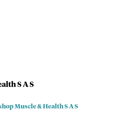
alth S A S
shop Muscle & Health S A S