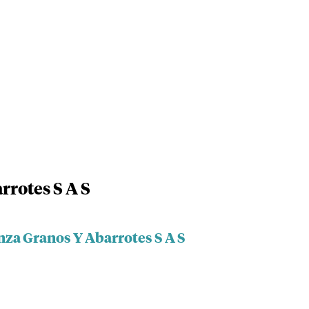
rotes S A S
nza Granos Y Abarrotes S A S