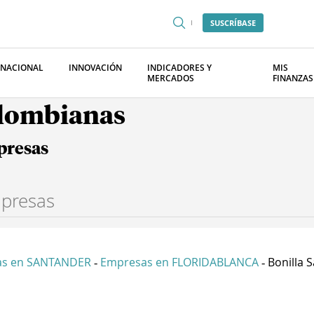
SUSCRÍBASE
RNACIONAL
INNOVACIÓN
INDICADORES Y
MIS
MERCADOS
FINANZAS
olombianas
presas
as en SANTANDER
Empresas en FLORIDABLANCA
Bonilla S
-
-