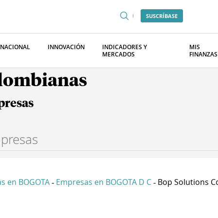
SUSCRÍBASE
RNACIONAL
INNOVACIÓN
INDICADORES Y
MIS
MERCADOS
FINANZAS
olombianas
presas
as en BOGOTA
Empresas en BOGOTA D C
Bop Solutions Co
-
-