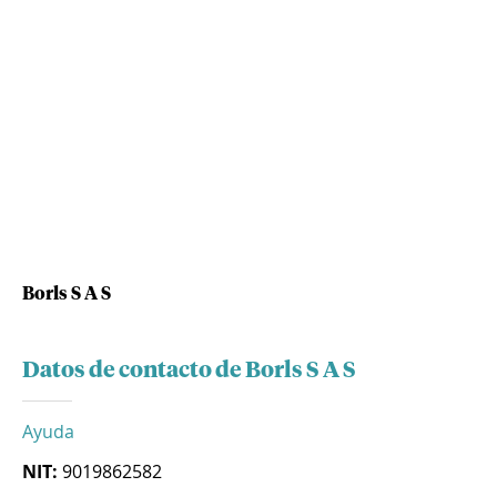
Borls S A S
Datos de contacto de Borls S A S
Ayuda
NIT:
9019862582