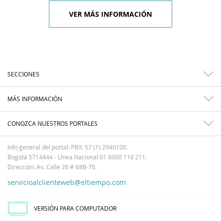
VER MÁS INFORMACIÓN
SECCIONES
MÁS INFORMACIÓN
CONOZCA NUESTROS PORTALES
Info general del portal: PBX: 57 (1) 2940100.
Bogotá 5714444 - Línea Nacional 01 8000 110 211.
Dirección: Av. Calle 26 # 68B-70.
servicioalclienteweb@eltiempo.com
VERSIÓN PARA COMPUTADOR