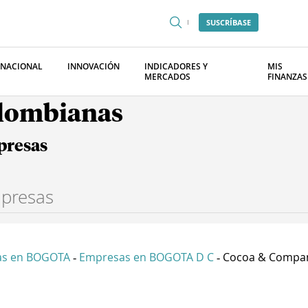
SUSCRÍBASE
RNACIONAL
INNOVACIÓN
INDICADORES Y
MIS
MERCADOS
FINANZAS
olombianas
presas
as en BOGOTA
Empresas en BOGOTA D C
Cocoa & Compa
-
-