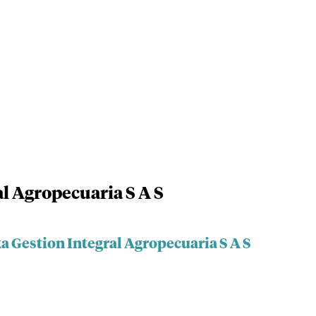
l Agropecuaria S A S
a Gestion Integral Agropecuaria S A S